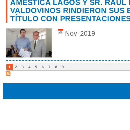
AMÉSTICA LAGOS Y SR. RAÚL
VALDOVINOS RINDIERON SUS
TÍTULO CON PRESENTACIONE
Nov
2019
22
1
2
3
4
5
6
7
8
9
…