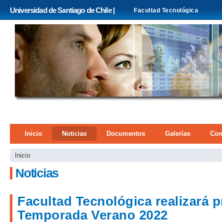
Pa
Universidad de Santiago de Chile |
Facultad Tecnológica
co
pri
Menú principal
Inicio
Noticias
Documentos
Galerías
Con
Se encuentra usted aquí
Inicio
Noticias
Páginas
Facultad Tecnológica realizará 
Temporada Verano 2022