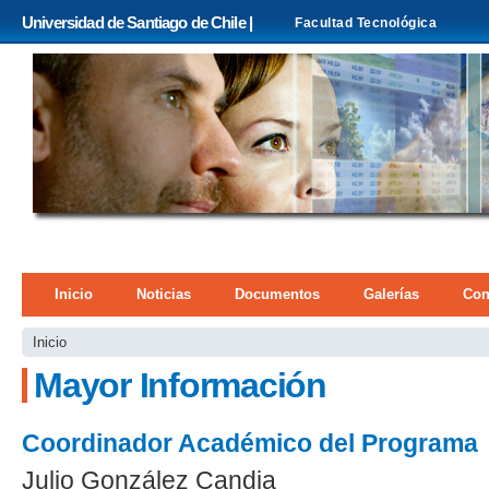
Pa
Universidad de Santiago de Chile |
Facultad Tecnológica
co
pri
Menú principal
Inicio
Noticias
Documentos
Galerías
Con
Se encuentra usted aquí
Inicio
Mayor Información
Coordinador Académico del Programa
Julio González Candia