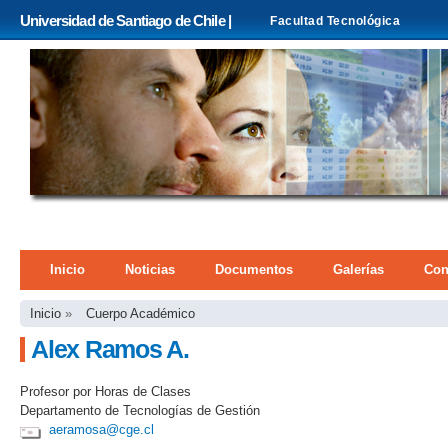
Pa
Universidad de Santiago de Chile |
Facultad Tecnológica
co
pri
Menú principal
Inicio
Noticias
Documentos
Galerías
Con
Se encuentra usted aquí
Inicio
»
Cuerpo Académico
Alex Ramos A.
Profesor por Horas de Clases
Departamento de Tecnologías de Gestión
aeramosa@cge.cl