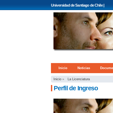
Universidad de Santiago de Chile |
Menú principal
Inicio
Noticias
Docume
Se encuentra usted 
Inicio
»
La Licenciatura
Perfil de Ingreso