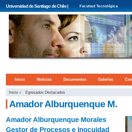
Pa
Universidad de Santiago de Chile |
Facultad Tecnológica
co
pri
Menú principal
Inicio
Noticias
Documentos
Galerías
Con
Se encuentra usted aquí
Inicio
»
Egresados Destacados
Amador Alburquenque M.
Amador Alburquenque Morales
Gestor de Procesos e Inocuidad