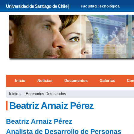
Pa
Universidad de Santiago de Chile |
Facultad Tecnológica
co
pri
Menú principal
Inicio
Noticias
Documentos
Galerías
Con
Se encuentra usted aquí
Inicio
»
Egresados Destacados
Beatriz Arnaiz Pérez
Beatriz Arnaiz Pérez
Analista de Desarrollo de Personas