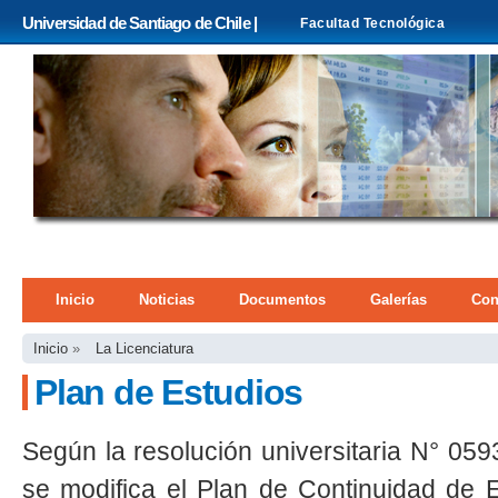
Pa
Universidad de Santiago de Chile |
Facultad Tecnológica
co
pri
Menú principal
Inicio
Noticias
Documentos
Galerías
Con
Se encuentra usted aquí
Inicio
»
La Licenciatura
Plan de Estudios
Según la resolución universitaria N° 059
se modifica el Plan de Continuidad de E