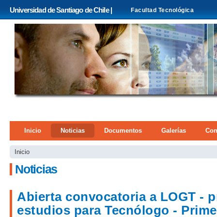
Pa
Universidad de Santiago de Chile |
Facultad Tecnológica
co
pri
Menú principal
Inicio
Noticias
Documentos
Galerías
Con
Se encuentra usted aquí
Inicio
Noticias
Páginas
Abierta convocatoria a LOGT - 
estudios para Tecnólogo - Prim