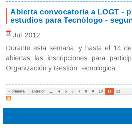
Abierta convocatoria a LOGT - 
estudios para Tecnólogo - segu
Jul
2012
19
Durante esta semana, y hasta el 14 de
abiertas las inscripciones para partici
Organización y Gestión Tecnológica
« primera
‹ anterior
…
4
5
6
7
8
9
10
11
12