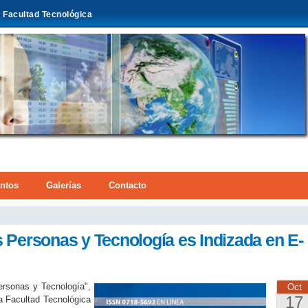
Pasar al
Facultad Tecnológica
contenido
principal
ntos
Galerías
Contacto
aquí
s Personas y Tecnología es Indizada en E-
ersonas y Tecnología",
Oct
17
a Facultad Tecnológica