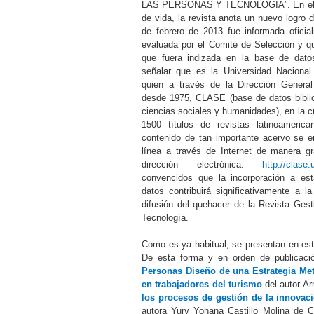
LAS PERSONAS Y TECNOLOGÍA”. En el in
de vida, la revista anota un nuevo logro 
de febrero de 2013 fue informada oficia
evaluada por el Comité de Selección y q
que fuera indizada en la base de dat
señalar que es la Universidad Naciona
quien a través de la Dirección General 
desde 1975, CLASE (base de datos biblio
ciencias sociales y humanidades), en la c
1500 títulos de revistas latinoameric
contenido de tan importante acervo se e
línea a través de Internet de manera gra
dirección electrónica:
http://clas
convencidos que la incorporación a es
datos contribuirá significativamente a la
difusión del quehacer de la Revista Ges
Tecnología.
Como es ya habitual, se presentan en esta
De esta forma y en orden de publicació
Personas Diseño de una Estrategia Meto
en trabajadores del turismo
del autor A
los procesos de gestión de la innovac
autora Yury Yohana Castillo Molina de 