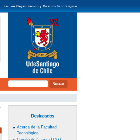
Lic. en Organización y Gestión Tecnológica
Buscar
Formulario de
búsqueda
y
Destacados
Acerca de la Facultad
Tecnológica
Comité de Carrera LOGT