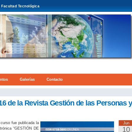
Pasar al
Facultad Tecnológica
contenido
principal
ntos
Galerías
Contacto
aquí
16 de la Revista Gestión de las Personas 
curso fue publicada la
Jun
10
ectrónica “GESTIÓN DE