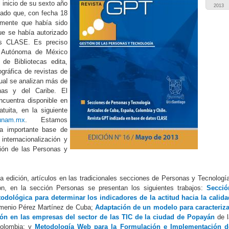
icio de su sexto año
2013
dado que, con fecha 18
lmente que había sido
ue se había autorizado
os CLASE. Es preciso
l Autónoma de México
de Bibliotecas edita,
gráfica de revistas de
ual se analizan más de
anas y del Caribe. El
ncuentra disponible en
tuita, en la siguiente
e.unam.mx
. Estamos
ta importante base de
 internacionalización y
tión de las Personas y
 edición, artículos en las tradicionales secciones de Personas y Tecnologí
n, en la sección Personas se presentan los siguientes trabajos:
Secció
dológica para determinar los indicadores de la actitud hacia la calida
rmenio Pérez Martínez de Cuba;
Adaptación de un modelo para caracteriza
ión en las empresas del sector de las TIC de la ciudad de Popayán
de l
Colombia; y
Metodología Web para la Formulación e Implementación d