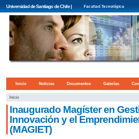
Pa
Universidad de Santiago de Chile |
Facultad Tecnológica
co
pri
Menú principal
Inicio
Noticias
Documentos
Galerías
Con
Se encuentra usted aquí
Inicio
Inaugurado Magíster en Gesti
Innovación y el Emprendimie
(MAGIET)