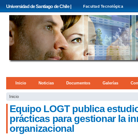
Pa
Universidad de Santiago de Chile |
Facultad Tecnológica
co
pri
Menú principal
Inicio
Noticias
Documentos
Galerías
Con
Se encuentra usted aquí
Inicio
Equipo LOGT publica estudio
prácticas para gestionar la i
organizacional