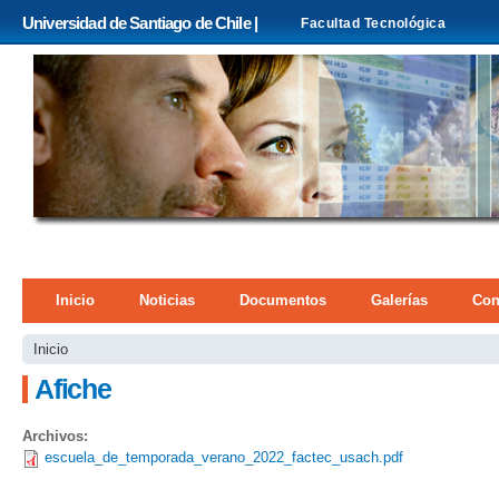
Pa
Universidad de Santiago de Chile |
Facultad Tecnológica
co
pri
Menú principal
Inicio
Noticias
Documentos
Galerías
Con
Se encuentra usted aquí
Inicio
Afiche
Archivos:
escuela_de_temporada_verano_2022_factec_usach.pdf