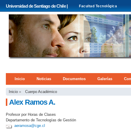
Pa
Universidad de Santiago de Chile |
Facultad Tecnológica
co
pri
Menú principal
Inicio
Noticias
Documentos
Galerías
Con
Se encuentra usted aquí
Inicio
»
Cuerpo Académico
Alex Ramos A.
Profesor por Horas de Clases
Departamento de Tecnologías de Gestión
aeramosa@cge.cl